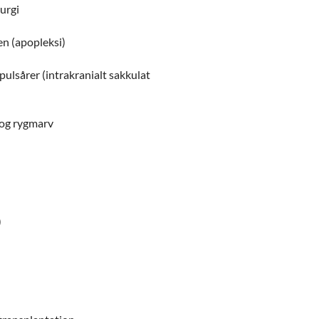
rurgi
en (apopleksi)
ulsårer (intrakranialt sakkulat
e og rygmarv
)