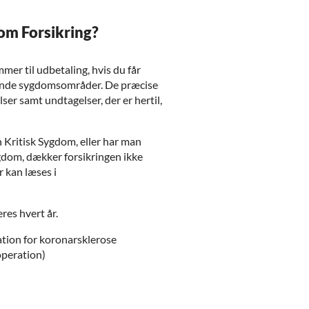
om Forsikring?
mer til udbetaling, hvis du får
ående sygdomsområder. De præcise
ser samt undtagelser, der er hertil,
 Kritisk Sygdom, eller har man
ygdom, dækker forsikringen ikke
 kan læses i
es hvert år.
ation for koronarsklerose
 operation)