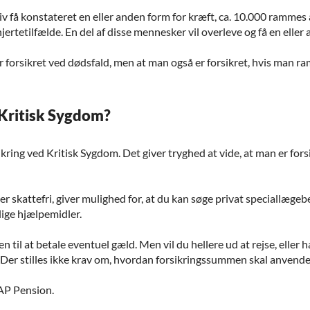
 liv få konstateret en eller anden form for kræft, ca. 10.000 rammes a
jertetilfælde. En del af disse mennesker vil overleve og få en elle
er forsikret ved dødsfald, men at man også er forsikret, hvis man r
 Kritisk Sygdom?
rsikring ved Kritisk Sygdom. Det giver tryghed at vide, at man er fo
r skattefri, giver mulighed for, at du kan søge privat speciallæg
lige hjælpemidler.
il at betale eventuel gæld. Men vil du hellere ud at rejse, eller h
. Der stilles ikke krav om, hvordan forsikringssummen skal anvende
AP Pension.