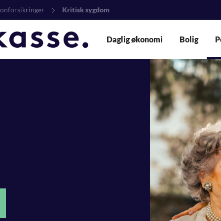
onforsikringer
Kritisk sygdom
Daglig økonomi
Bolig
P