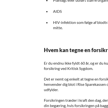
Planlagt eller udført større orga
AIDS
HIV-infektion som følge af blodtr
mitte.
Hvem kan tegne en forsikr
Er du endnu ikke fyldt 60 år, og er du 
forsikring ved Kritisk Sygdom.
Det er nemt og enkelt at tegne en fors
henvender dig blot i Rise Sparekassen 
udfylder.
Forsikringen træder i kraft den dag, de
din begæring, hvis forsikringen på bag