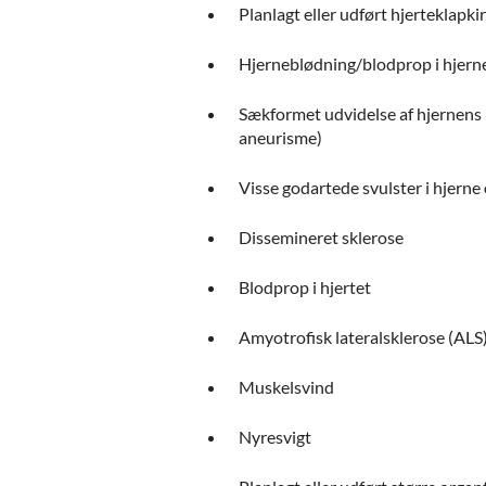
Planlagt eller udført hjerteklapki
Hjerneblødning/blodprop i hjern
Sækformet udvidelse af hjernens p
aneurisme)
Visse godartede svulster i hjern
Dissemineret sklerose
Blodprop i hjertet
Amyotrofisk lateralsklerose (ALS
Muskelsvind
Nyresvigt