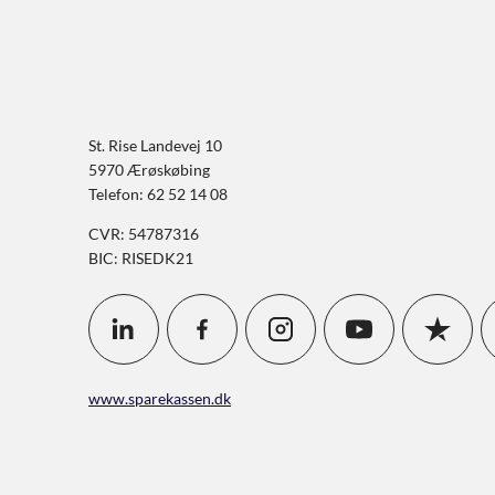
St. Rise Landevej 10
5970 Ærøskøbing
Telefon: 62 52 14 08
CVR: 54787316
BIC: RISEDK21
www.sparekassen.dk