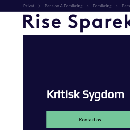
Privat
Pension & Forsikring
Forsikring
Pers
Kritisk Sygdom
Kontakt os