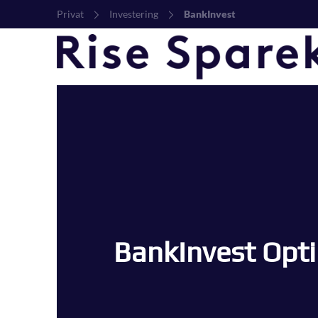
Privat
Investering
BankInvest
BankInvest Opt