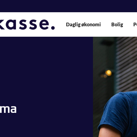
Daglig økonomi
Bolig
P
ima