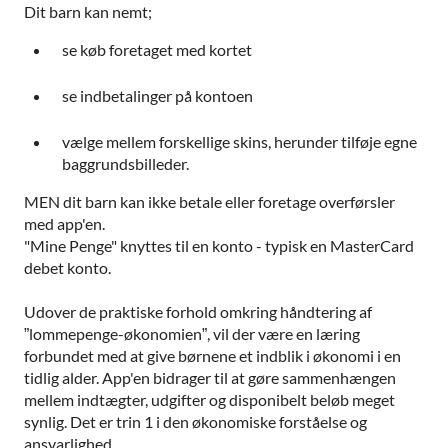
Dit barn kan nemt;
se køb foretaget med kortet
se indbetalinger på kontoen
vælge mellem forskellige skins, herunder tilføje egne
baggrundsbilleder.
MEN dit barn kan ikke betale eller foretage overførsler
med app'en.
"Mine Penge" knyttes til en konto - typisk en MasterCard
debet konto.
Udover de praktiske forhold omkring håndtering af
”lommepenge-økonomien”, vil der være en læring
forbundet med at give børnene et indblik i økonomi i en
tidlig alder. App'en bidrager til at gøre sammenhængen
mellem indtægter, udgifter og disponibelt beløb meget
synlig. Det er trin 1 i den økonomiske forståelse og
ansvarlighed.