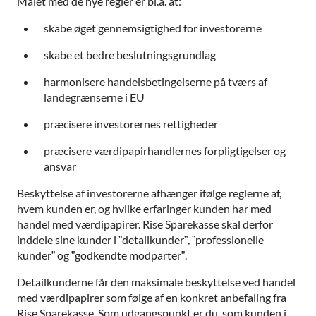
Målet med de nye regler er bl.a. at:
skabe øget gennemsigtighed for investorerne
skabe et bedre beslutningsgrundlag
harmonisere handelsbetingelserne på tværs af
landegrænserne i EU
præcisere investorernes rettigheder
præcisere værdipapirhandlernes forpligtigelser og
ansvar
Beskyttelse af investorerne afhænger ifølge reglerne af,
hvem kunden er, og hvilke erfaringer kunden har med
handel med værdipapirer. Rise Sparekasse skal derfor
inddele sine kunder i ”detailkunder”, ”professionelle
kunder” og ”godkendte modparter”.
Detailkunderne får den maksimale beskyttelse ved handel
med værdipapirer som følge af en konkret anbefaling fra
Rise Sparekasse. Som udgangspunkt er du, som kunden i