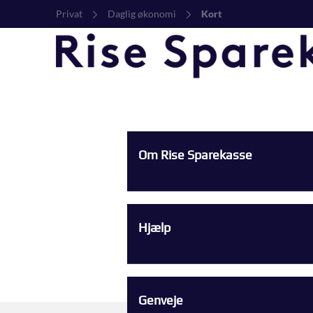
Privat
Daglig økonomi
Kort
Om Rise Sparekasse
Hjælp
Genveje