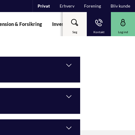
Privat
Erhverv
Forening
Bliv kunde
ension & Forsikring
Investering
Garant
Om Spare
Søg
Kontakt
Log ind