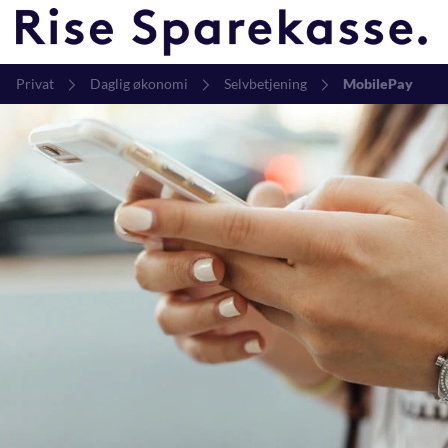
Privat
Daglig økonomi
Selvbetjening
MobilePay