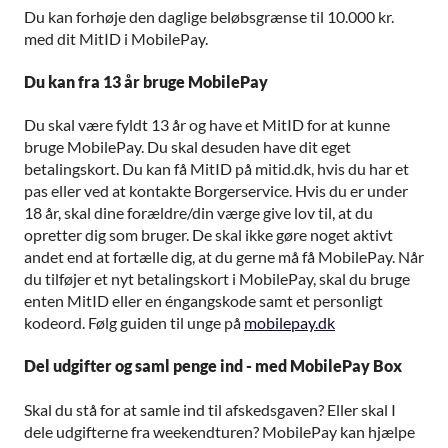
Du kan forhøje den daglige beløbsgrænse til 10.000 kr.
med dit MitID i MobilePay.
Du kan fra 13 år bruge MobilePay
Du skal være fyldt 13 år og have et MitID for at kunne
bruge MobilePay. Du skal desuden have dit eget
betalingskort. Du kan få MitID på mitid.dk, hvis du har et
pas eller ved at kontakte Borgerservice. Hvis du er under
18 år, skal dine forældre/din værge give lov til, at du
opretter dig som bruger. De skal ikke gøre noget aktivt
andet end at fortælle dig, at du gerne må få MobilePay. Når
du tilføjer et nyt betalingskort i MobilePay, skal du bruge
enten MitID eller en éngangskode samt et personligt
kodeord. Følg guiden til unge på
mobilepay.dk
Del udgifter og saml penge ind - med MobilePay Box
Skal du stå for at samle ind til afskedsgaven? Eller skal I
dele udgifterne fra weekendturen? MobilePay kan hjælpe