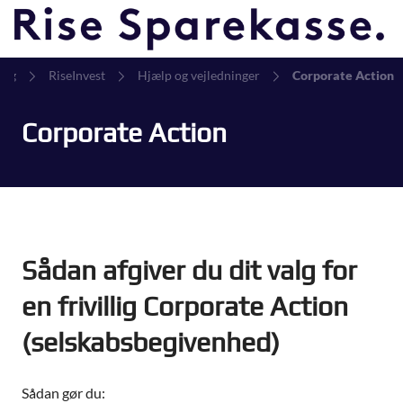
ing
RiseInvest
Hjælp og vejledninger
Corporate Action
Corporate Action
Sådan afgiver du dit valg for
en frivillig Corporate Action
(selskabsbegivenhed)
Sådan gør du: