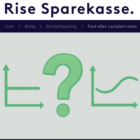
Privat
Bolig
Rentetilpasning
Fast eller variabel rente