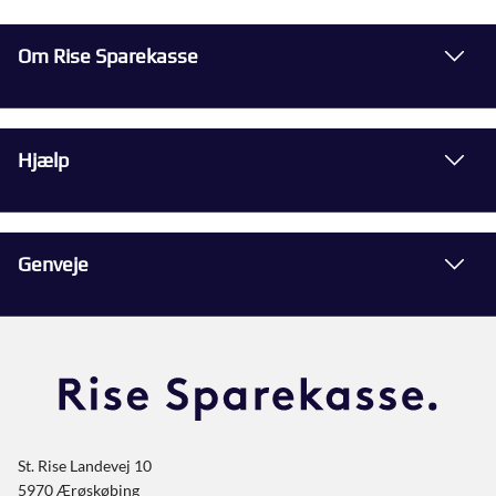
Om Rise Sparekasse
Hjælp
Genveje
St. Rise Landevej 10
5970 Ærøskøbing