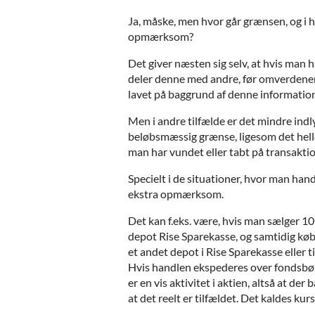
Ja, måske, men hvor går grænsen, og i h
opmærksom?
Det giver næsten sig selv, at hvis man h
deler denne med andre, før omverdenen b
lavet på baggrund af denne information
Men i andre tilfælde er det mindre indly
beløbsmæssig grænse, ligesom det helle
man har vundet eller tabt på transakti
Specielt i de situationer, hvor man han
ekstra opmærksom.
Det kan f.eks. være, hvis man sælger 10 st
depot Rise Sparekasse, og samtidig købe
et andet depot i Rise Sparekasse eller ti
Hvis handlen ekspederes over fondsbørs
er en vis aktivitet i aktien, altså at de
at det reelt er tilfældet. Det kaldes ku