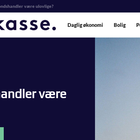
ondshandler være ulovlige?
Daglig økonomi
Bolig
P
handler være