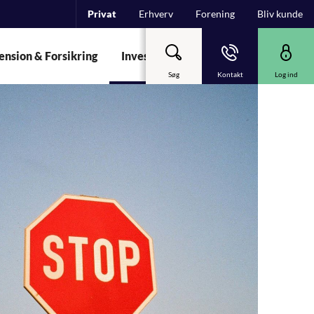
Privat
Erhverv
Forening
Bliv kunde
ension & Forsikring
Investering
Garant
Om Spare
Søg
Kontakt
Log ind