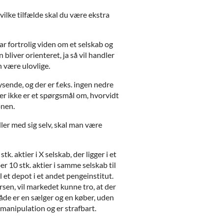
vilke tilfælde skal du være ekstra
ar fortrolig viden om et selskab og
liver orienteret, ja så vil handler
 være ulovlige.
sende, og der er f.eks. ingen nedre
r ikke er et spørgsmål om, hvorvidt
onen.
dler med sig selv, skal man være
k. aktier i X selskab, der ligger i et
r 10 stk. aktier i samme selskab til
l et depot i et andet pengeinstitut.
en, vil markedet kunne tro, at der
r både er en sælger og en køber, uden
rsmanipulation og er strafbart.