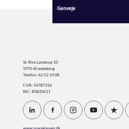
Genveje
St. Rise Landevej 10
5970 Ærøskøbing
Telefon: 62 52 14 08
CVR: 54787316
BIC: RISEDK21
www.sparekassen.dk