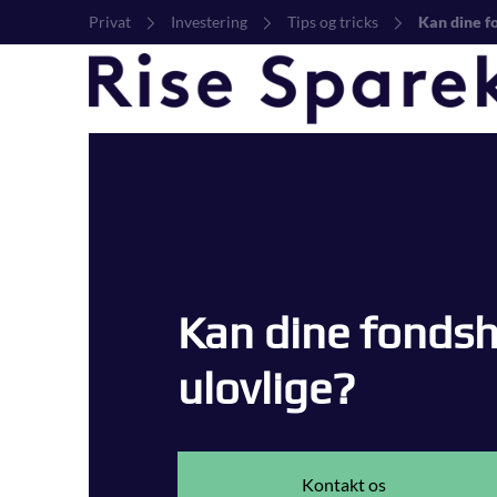
Privat
Investering
Tips og tricks
Kan dine f
Kan dine fonds
ulovlige?
Kontakt os