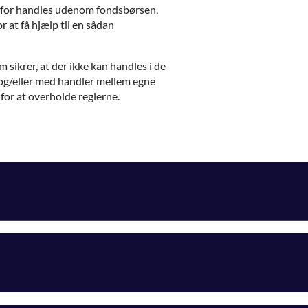
 derfor handles udenom fondsbørsen,
r at få hjælp til en sådan
 sikrer, at der ikke kan handles i de
og/eller med handler mellem egne
 for at overholde reglerne.