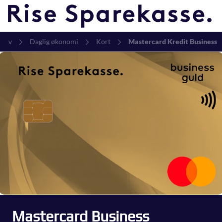
verv
Daglig økonomi
Kort
Mastercard Kredit Business
Mastercard Business